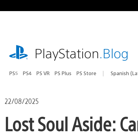
Pasa
al
contenido
playstation.com
PlayStation
.Blog
PS5
PS4
PS VR
PS Plus
PS Store
Spanish (L
Elige
Región
una
actual:
región
22/08/2025
Lost Soul Aside: Ca