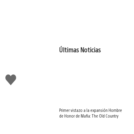
Últimas Noticias
Me
gusta
Primer vistazo a la expansión Hombre
de Honor de Mafia: The Old Country