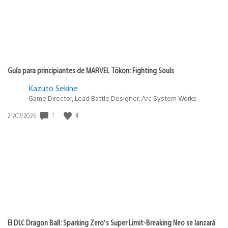
Guía para principiantes de MARVEL Tōkon: Fighting Souls
Kazuto Sekine
Game Director, Lead Battle Designer, Arc System Works
Fecha
1
4
21/07/2026
de
publicación:
El DLC Dragon Ball: Sparking Zero’s Super Limit-Breaking Neo se lanzará