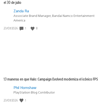
el 30 de julio
Zanda Ra
Associate Brand Manager, Bandai Namco Entertainment
America
Fecha
1
8
23/07/2026
de
publicación:
13 maneras en que Halo: Campaign Evolved moderniza el icónico FPS
Phil Hornshaw
PlayStation Blog Contributor
Fecha
1
23/07/2026
de