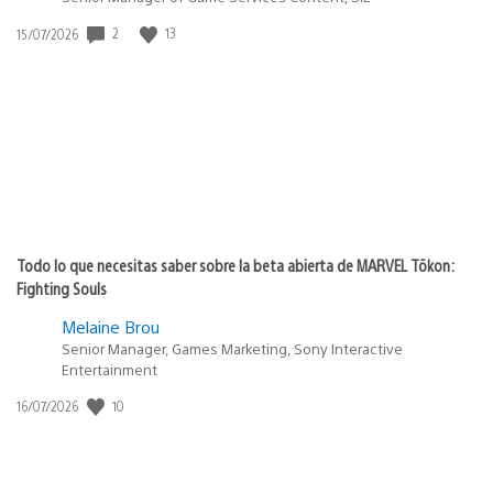
Fecha
2
13
15/07/2026
de
publicación:
Todo lo que necesitas saber sobre la beta abierta de MARVEL Tōkon:
Fighting Souls
Melaine Brou
Senior Manager, Games Marketing, Sony Interactive
Entertainment
Fecha
10
16/07/2026
de
publicación: