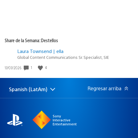
Share de la Semana: Destellos
Laura Townsend | ella
Global Content Communications Sr. Specialist, SIE
Fecha
1
4
17/07/2026
de
publicación:
Regresar arriba
Spanish (LatAm)
Elige
Región
una
actual:
región
Sony
Interactive
Entertainment