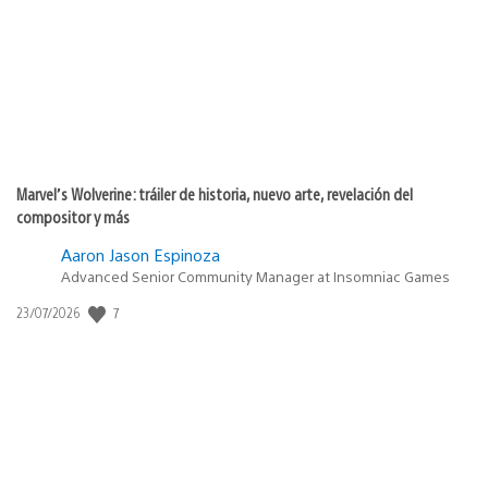
publicación:
Marvel’s Wolverine: tráiler de historia, nuevo arte, revelación del
compositor y más
Aaron Jason Espinoza
Advanced Senior Community Manager at Insomniac Games
Fecha
7
23/07/2026
de
publicación: