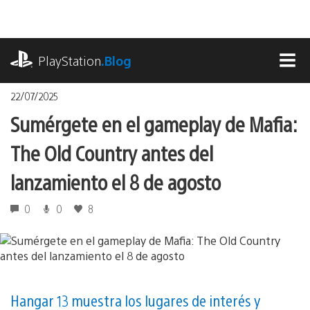
Pasa
al
contenido
playstation.com
PlayStation
.Blog
MEN
22/07/2025
Sumérgete en el gameplay de Mafia:
The Old Country antes del
lanzamiento el 8 de agosto
0
0
8
Hangar 13 muestra los lugares de interés y