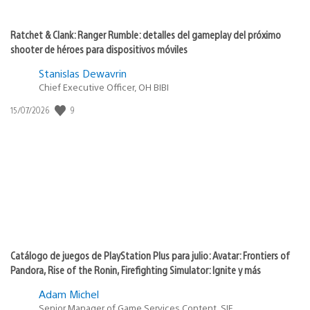
Ratchet & Clank: Ranger Rumble: detalles del gameplay del próximo
shooter de héroes para dispositivos móviles
Stanislas Dewavrin
Chief Executive Officer, OH BIBI
Fecha
9
15/07/2026
de
publicación:
Catálogo de juegos de PlayStation Plus para julio: Avatar: Frontiers of
Pandora, Rise of the Ronin, Firefighting Simulator: Ignite y más
Adam Michel
Senior Manager of Game Services Content, SIE