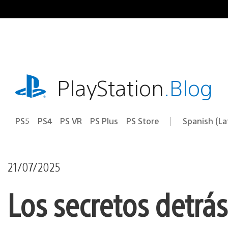
Pasa
al
contenido
playstation.com
PlayStation
.Blog
PS5
PS4
PS VR
PS Plus
PS Store
Spanish (L
Elige
Región
una
actual:
región
21/07/2025
Los secretos detrá