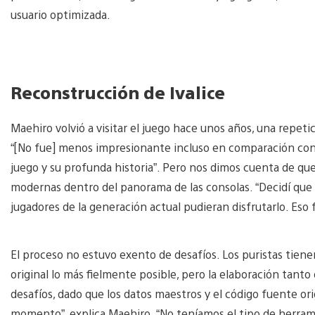
usuario optimizada.
Reconstrucción de Ivalice
Maehiro volvió a visitar el juego hace unos años, una repet
“[No fue] menos impresionante incluso en comparación con
juego y su profunda historia”. Pero nos dimos cuenta de que
modernas dentro del panorama de las consolas. “Decidí que q
jugadores de la generación actual pudieran disfrutarlo. Eso f
El proceso no estuvo exento de desafíos. Los puristas tienen
original lo más fielmente posible, pero la elaboración tanto
desafíos, dado que los datos maestros y el código fuente ori
momento”, explica Maehiro. “No teníamos el tipo de herram