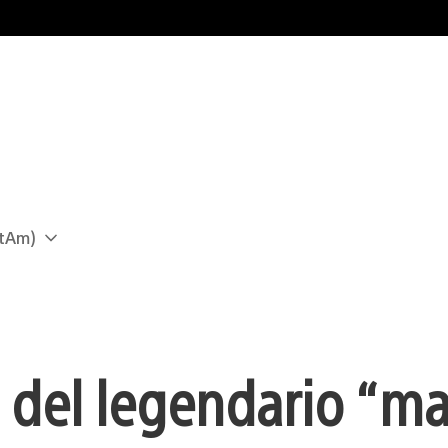
atAm)
s del legendario “m