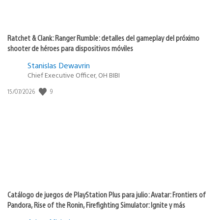
Ratchet & Clank: Ranger Rumble: detalles del gameplay del próximo
shooter de héroes para dispositivos móviles
Stanislas Dewavrin
Chief Executive Officer, OH BIBI
Fecha
9
15/07/2026
de
publicación:
Catálogo de juegos de PlayStation Plus para julio: Avatar: Frontiers of
Pandora, Rise of the Ronin, Firefighting Simulator: Ignite y más