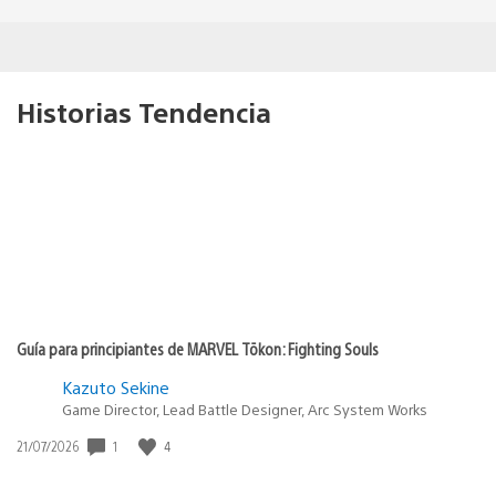
Historias Tendencia
Guía para principiantes de MARVEL Tōkon: Fighting Souls
Kazuto Sekine
Game Director, Lead Battle Designer, Arc System Works
Fecha
1
4
21/07/2026
de
publicación: