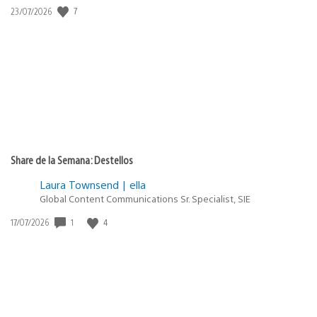
Fecha
7
23/07/2026
de
publicación:
Share de la Semana: Destellos
Laura Townsend | ella
Global Content Communications Sr. Specialist, SIE
Fecha
1
4
17/07/2026
de
publicación: