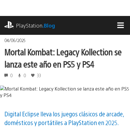
Pasa
al
contenido
playstation.com
PlayStation
.Blog
MEN
04/06/2025
Mortal Kombat: Legacy Kollection se
lanza este año en PS5 y PS4
0
0
33
Digital Eclipse lleva los juegos clásicos de arcade,
domésticos y portátiles a PlayStation en 2025.