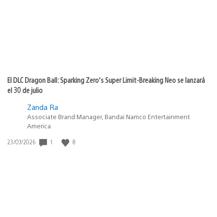
El DLC Dragon Ball: Sparking Zero’s Super Limit-Breaking Neo se lanzará
el 30 de julio
Zanda Ra
Associate Brand Manager, Bandai Namco Entertainment
America
Fecha
1
8
23/07/2026
de
publicación: