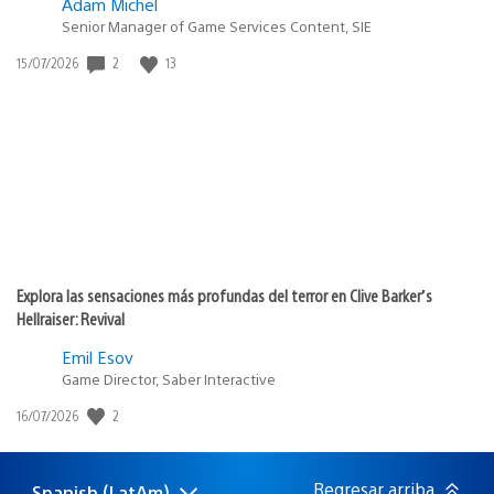
Adam Michel
Senior Manager of Game Services Content, SIE
Fecha
2
13
15/07/2026
de
publicación:
Explora las sensaciones más profundas del terror en Clive Barker’s
Hellraiser: Revival
Emil Esov
Game Director, Saber Interactive
Fecha
2
16/07/2026
de
publicación:
Regresar arriba
Spanish (LatAm)