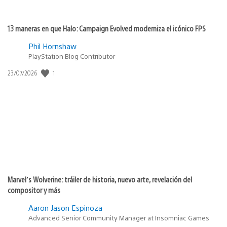
13 maneras en que Halo: Campaign Evolved moderniza el icónico FPS
Phil Hornshaw
PlayStation Blog Contributor
Fecha
1
23/07/2026
de
publicación:
Marvel’s Wolverine: tráiler de historia, nuevo arte, revelación del
compositor y más
Aaron Jason Espinoza
Advanced Senior Community Manager at Insomniac Games