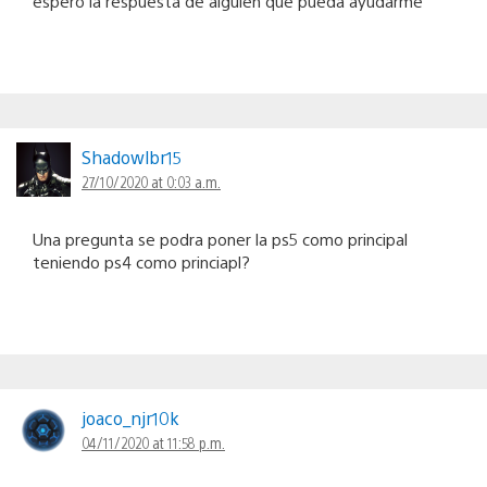
espero la respuesta de alguien que pueda ayudarme
Shadowlbr15
27/10/2020 at 0:03 a.m.
Una pregunta se podra poner la ps5 como principal
teniendo ps4 como princiapl?
joaco_njr10k
04/11/2020 at 11:58 p.m.