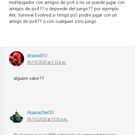
multijugador con amigos de ps4 o no se puede jugar con
amigos de ps4?? o depende del juego?? por ejemplo
Ark: Survival Evolved si tengo ps5 podre jugar con un
amigo de ps4?? o con cualquier otro juego
draxxd30
09/10/2020 at 9:32 p.m.
alguien sabe??
Huarache00
09/10/2020 at 10:01 p.m.
Yo pienso que el PS5 simularía el comportamiento