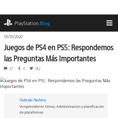
Pasa
al
contenido
playstation.com
PlayStation
.Blog
MEN
09/10/2020
Juegos de PS4 en PS5: Respondemos
las Preguntas Más Importantes
27
0
142
Hideaki Nishino
Vicepresidente Sénior, Administración y planificación
de plataformas