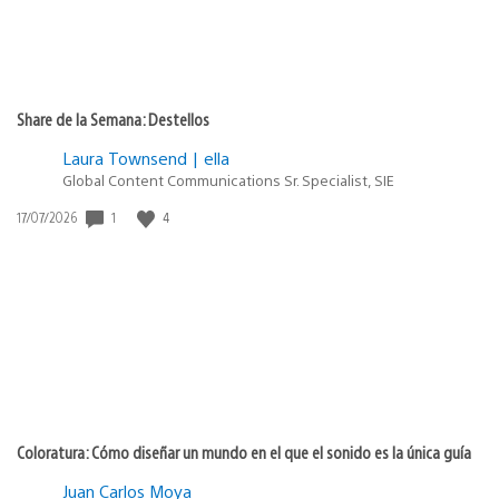
Share de la Semana: Destellos
Laura Townsend | ella
Global Content Communications Sr. Specialist, SIE
Fecha
1
4
17/07/2026
de
publicación:
Coloratura: Cómo diseñar un mundo en el que el sonido es la única guía
Juan Carlos Moya