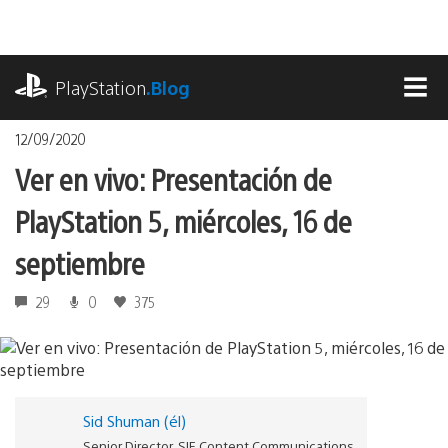
Pasa
al
contenido
playstation.com
PlayStation
.Blog
MEN
12/09/2020
Ver en vivo: Presentación de
PlayStation 5, miércoles, 16 de
septiembre
29
0
375
Sid Shuman (él)
Senior Director, SIE Content Communications