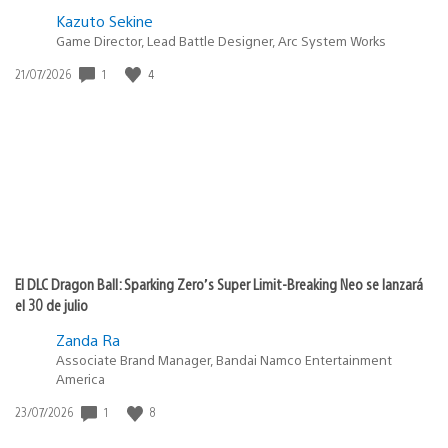
Kazuto Sekine
Game Director, Lead Battle Designer, Arc System Works
Fecha
1
4
21/07/2026
de
publicación:
El DLC Dragon Ball: Sparking Zero’s Super Limit-Breaking Neo se lanzará
el 30 de julio
Zanda Ra
Associate Brand Manager, Bandai Namco Entertainment
America
Fecha
1
8
23/07/2026
de
publicación: