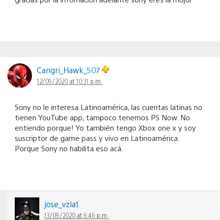
Cangri_Hawk_507
12/09/2020 at 10:31 p.m.
Sony no le interesa Latinoamérica, las cuentas latinas no
tienen YouTube app, tampoco tenemos PS Now. No
entiendo porque! Yo también tengo Xbox one x y soy
suscriptor de game pass y vivo en Latinoamérica.
Porque Sony no habilita eso acá.
jose_vzla1
13/09/2020 at 6:46 p.m.