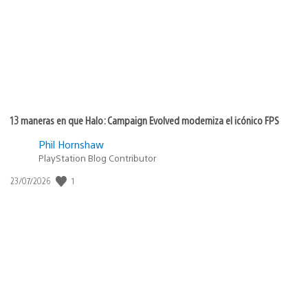
13 maneras en que Halo: Campaign Evolved moderniza el icónico FPS
Phil Hornshaw
PlayStation Blog Contributor
Fecha
1
23/07/2026
de
publicación: