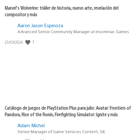
Marvel’s Wolverine: tráiler de historia, nuevo arte, revelación del
compositor y más
Aaron Jason Espinoza
Advanced Senior Community Manager at Insomniac Games
Fecha
7
23/07/2026
de
publicación:
Catálogo de juegos de PlayStation Plus para julio: Avatar: Frontiers of
Pandora, Rise of the Ronin, Firefighting Simulator: Ignite y más
Adam Michel
Senior Manager of Game Services Content, SIE