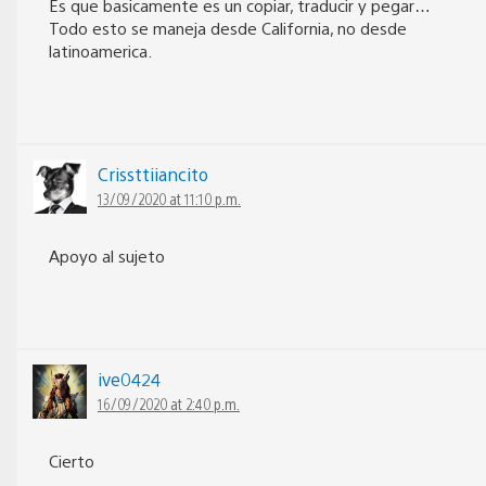
Es que basicamente es un copiar, traducir y pegar…
Todo esto se maneja desde California, no desde
latinoamerica.
Crissttiiancito
13/09/2020 at 11:10 p.m.
Apoyo al sujeto
ive0424
16/09/2020 at 2:40 p.m.
Cierto