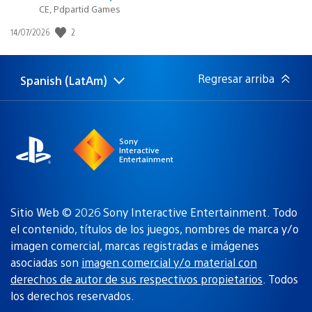
CE, Pdpartid Games
Fecha
2
14/07/2026
de
publicación:
Regresar arriba
Spanish (LatAm)
Elige
Región
una
actual:
región
Sony
Interactive
Entertainment
Sitio Web © 2026 Sony Interactive Entertainment. Todo
el contenido, títulos de los juegos, nombres de marca y/o
imagen comercial, marcas registradas e imágenes
asociadas son
imagen comercial y/o material con
derechos de autor de sus respectivos propietarios
. Todos
los derechos reservados.