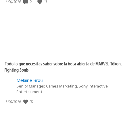
Fecha
2
13
15/07/2026
de
publicación:
Todo lo que necesitas saber sobre la beta abierta de MARVEL Tōkon:
Fighting Souls
Melaine Brou
Senior Manager, Games Marketing, Sony Interactive
Entertainment
Fecha
10
16/07/2026
de
publicación: