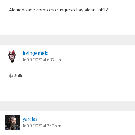
Alguien sabe como es el ingreso hay algún link??
irvingemelo
16/09/2020 at 6:35 p.m.
👍⚠🎮
yarclas
16/09/2020 at 7:40 p.m.